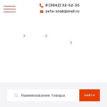
8 (3842) 32-52-35
zeta-snab@mail.ru
Главная
Каталог
Запчасти к дизельным двигателям
Дизель Д50
(ПД1М, 1ПД4-Д, 1ПД4-А)
Каталог продукции
Search
for:
НАЙТИ