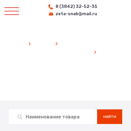
8 (3842) 32-52-35
zeta-snab@mail.ru
Главная
Каталог
Запчасти к локомотивам и тепловозам
Подшипники
Каталог продукции
Search
for:
НАЙТИ